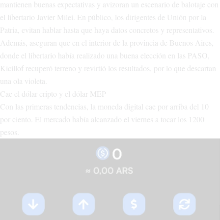
mantienen buenas expectativas y avizoran un escenario de balotaje con
el libertario Javier Milei. En público, los dirigentes de Unión por la
Patria, evitan hablar hasta que haya datos concretos y representativos.
Además, aseguran que en el interior de la provincia de Buenos Aires,
donde el libertario había realizado una buena elección en las PASO,
Kicillof recuperó terreno y revirtió los resultados, por lo que descartan
una ola violeta.
Cae el dólar cripto y el dólar MEP
Con las primeras tendencias, la moneda digital cae por arriba del 10
por ciento. El mercado había alcanzado el viernes a tocar los 1200
pesos.