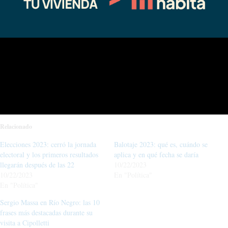
Compártelo:
Facebook
X
Relacionado
Elecciones 2023: cerró la jornada
Balotaje 2023: qué es, cuándo se
electoral y los primeros resultados
aplica y en qué fecha se daría
llegarán después de las 22
10/22/2023
10/22/2023
En "Política"
En "Política"
Sergio Massa en Río Negro: las 10
frases más destacadas durante su
visita a Cipolletti