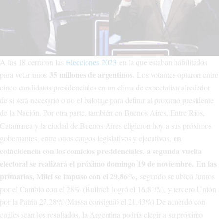
A las 18 cerraron las
Elecciones 2023
en la que estaban habilitados
35 millones de argentinos.
para votar unos
Los votantes optaron entre
cinco candidatos presidenciales en un clima de expectativa alrededor
de si será necesario o no el balotaje para definir al próximo presidente
de la Nación. Por otra parte, también en Buenos Aires, Entre Ríos,
Catamarca y la ciudad de Buenos Aires eligieron hoy a sus próximos
en
gobernantes, entre otros cargos legislativos y ejecutivos,
coincidencia con los comicios presidenciales.
a segunda vuelta
electoral se realizará el próximo domingo 19 de noviembre.
En las
primarias, Milei se impuso con el 29,86%,
segundo se ubicó Juntos
por el Cambio con el 28% (Bullrich logró el 16,81%), y tercero Unión
por la Patria 27,28% (Massa consiguió el 21,43%) De acuerdo con
cuáles sean los resultados, la Argentina podría elegir a su próximo