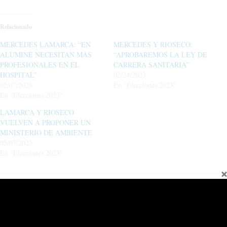
Relacionado
MERCEDES LAMARCA: “EN
MERCEDES Y RIOSECO:
ALUMINÉ NECESITAN MÁS
“APROBAREMOS LA LEY DE
PROFESIONALES EN EL
CARRERA SANITARIA”
HOSPITAL”
02/24/2023
02/07/2023
En "Elecciones 2023"
En "Elecciones 2023"
LAMARCA Y RIOSECO
VUELVEN A PROPONER UN
MINISTERIO DE AMBIENTE
02/07/2023
En "Elecciones 2023"
←
Entrada anterior
Entrada siguiente
→