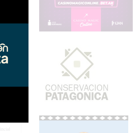
l 30 por
te. Como
ncuentran
estinada a
do resuelva
incial