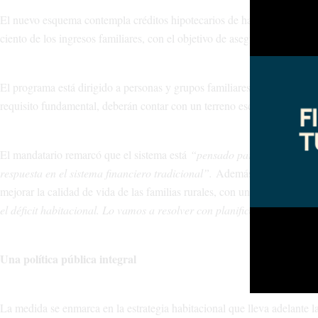
El nuevo esquema contempla créditos hipotecarios de hasta 150 millone
ciento de los ingresos familiares, con el objetivo de asegurar condicio
El programa está dirigido a personas y grupos familiares que no posea
requisito fundamental, deberán contar con un terreno escriturado y apto
El mandatario remarcó que el sistema está
“pensado para la clase med
respuesta en el sistema financiero tradicional”.
Además, recordó que re
mejorar la calidad de vida de las familias rurales, con una inversión pr
el déficit habitacional. Lo vamos a resolver con planificación, justicia 
Una política pública integral
La medida se enmarca en la estrategia habitacional que lleva adelante