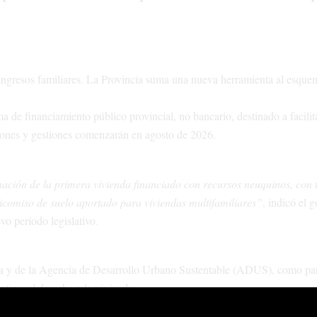
ingresos familiares. La Provincia suma una nueva herramienta al esque
 de financiamiento público provincial, no bancario, destinado a facilit
ciones y gestiones comenzarán en agosto de 2026.
nación de la primera vivienda financiado con recursos neuquinos, con 
eicomiso de suelo aportado para viviendas multifamiliares”
, indicó el 
evo período legislativo.
ctura y de la Agencia de Desarrollo Urbano Sustentable (ADUS), como pa
ntizar el derecho a la vivienda.