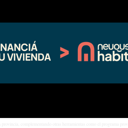
s de pesos, no bancario, con un diseño de cuota que no podrá superar e
nes de pago sostenibles y evitar el sobreendeudamiento.
n vivienda previa y que proyecten construir su hogar único y permanen
 para constituir hipoteca, además de estar inscriptos en Ru.Pro.Vi.
ia trabajadora, para quienes tienen capacidad de pago, pero hoy no e
cientemente se presentó la línea de crédito Hogar Rural Sustentable, d
evista de cuatro millones de dólares:
“No vamos a esperar que el merca
y decisión política”
, afirmó.
 la provincia, complementando otras herramientas como el programa prov