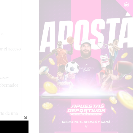
ma
ar el acceso
tasas
gobernador
rte de una