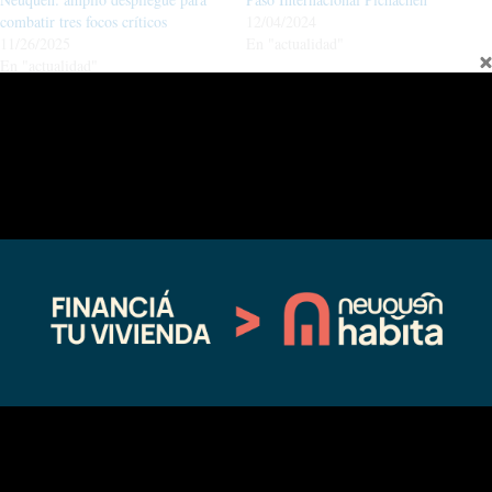
combatir tres focos críticos
12/04/2024
11/26/2025
En "actualidad"
En "actualidad"
Más de 100 brigadistas combaten
incendios “fuera de control” en El
Cholar y Loncopué
11/27/2025
En "actualidad"
←
Entrada anterior
Entrada siguiente
→
Fina