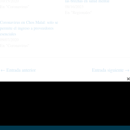
10/15/2020
las brechas en salud mental
En "Coronavirus"
08/16/2023
En "Regionales"
Coronavirus en Chos Malal: solo se
permite el ingreso a proveedores
esenciales
09/07/2020
En "Coronavirus"
←
Entrada anterior
Entrada siguiente
→
Fina