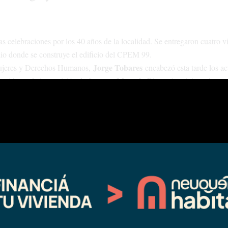
as celebraciones por los 40 años de la localidad. Se entregaron cuatro v
edio donde se construye el edificio del CPEM 99.
Jorge Tobares
 Mujeres y Derechos Humanos,
encabezó esta tarde los ac
Marcelo Pino
presidente de la comisión de fomento
y la ministra de
nunció la construcción de cinco más.
os títulos de propiedad de sus tierras y las autoridades recorrieron el pr
oximada de 950 millones de pesos y contará con siete aulas, salón de u
ente y maestranza, sanitarios, cocina y depósito.
e manera conjunta, tratando de articular cada una de las acciones al 