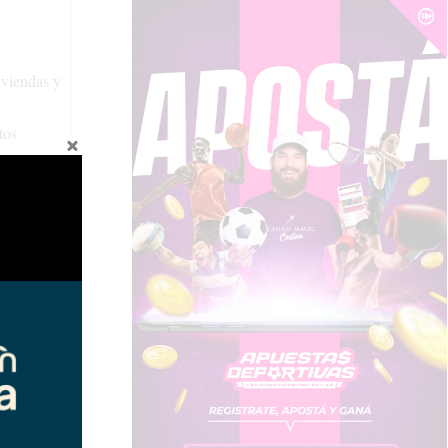
iviendas y
tos
edio donde
sos
servicio y