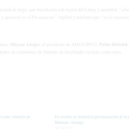
ncipal de riego, que beneficiará a la región del Limay y permitirá
“alim
 y apareció en el Presupuesto”
, explicó y adelantó que
“ya lo tenemos
Miryan Abojer
Pablo Dietrich
umano,
; el presidente de ADUS-IPVU,
;
identes de comisiones de fomento de localidades vecinas, entre otros.
á como ministra de
En octubre se licitará la pavimentación de la 
Manzano Amargo
04/24/2026