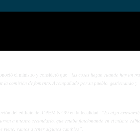
tricta justicia que Paso Aguerre tenga ese colegio 99 y que lo puedan ut
lugar”.
Actualmente los estudiantes comparten el espacio con la escuela 
gar a concretar cinco viviendas más para cinco familias que segurame
conoció el ministro y consideró que
“las cosas llegan cuando hay un tr
cir la comisión de fomento. Acompañado por su pueblo, gestionando y
rucción del edificio del CPEM N° 99 en la localidad.
“Es algo extraordin
rren a nuestro secundario, que estaba funcionando en el mismo edifi
ue viene, vamos a tener algunos cambios”.