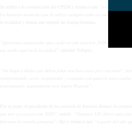
Se refirió a la construcción del CPEM y remarcó que
“es un acto de es
los horarios normales que lo utiliza cualquier niño en cualquier otro 
la localidad y tienen que repartir las franjas horarias.
“Queremos anunciarles que, ojalá en este ejercicio 2026, podamos lle
ese sueño aquí en la localidad”
, informó Tobares.
“Sin lugar a dudas que deben faltar muchas cosas por concretar”
, re
comprometido, serio, responsable y conjunto con quien le toca condu
peticionando, seguramente esos logros llegarán”.
Por su parte, el presidente de la comisión de fomento destacó la const
que nos va a pasar este 2026”
, señaló.
“Tenemos 120 chicos que concu
funciona la escuela primaria”
, dijo y remarcó que
“a partir del año q