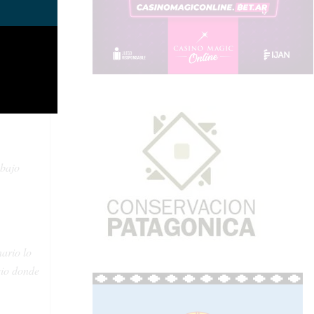
ilizar en
primaria de
nte tienen
abajo
ario lo
cio donde