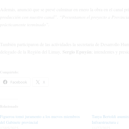
Además, anunció que se prevé culminar en enero la obra en el canal pri
producción con nuestro canal”. “Presentamos el proyecto a Provincia
prácticamente terminado”.
También participaron de las actividades la secretaria de Desarrollo H
Sergio Epuyán
delegado de la Región del Limay,
; intendentes y pres
Compártelo:
Facebook
X
Relacionado
Figueroa tomó juramento a los nuevos miembros
Tanya Bertoldi asumir
del Gabinete provincial
Infraestructura c
12/05/2025
11/27/2025