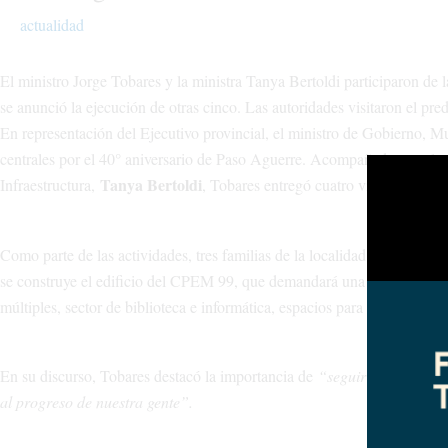
actualidad
El ministro Jorge Tobares y la ministra Tanya Bertoldi participaron de l
se anunció la ejecución de otras cinco. Las autoridades visitaron el pr
En representación del Ejecutivo provincial, el ministro de Gobierno,
centrales por el 40° aniversario de Paso Aguerre. Acompañado por el 
Tanya Bertoldi
Infraestructura,
, Tobares entregó cuatro viviendas y a
Como parte de las actividades, tres familias de la localidad recibieron l
se construye el edificio del CPEM 99, que demandará una inversión apr
múltiples, sector de biblioteca e informática, espacios para personal doc
En su discurso, Tobares destacó la importancia de
“seguir trabajando d
al progreso de nuestra gente”.