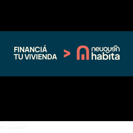
a
licitacionesenergia@neuquen.gov.ar
. Las respuestas serán publicadas
en la Plataforma Codineu.
Compártelo:
Facebook
X
Relacionado
Firmaron el contrato para iniciar la
Se adjudicó la obra que protegerá a
obra de defensa sobre el río Curí
Chos Malal de las crecidas
Leuvú en Chos Malal
12/09/2025
02/25/2026
En "actualidad"
En "actualidad"
Licitarán una obra clave para
proteger de crecidas a Chos Malal
07/22/2025
En "actualidad"