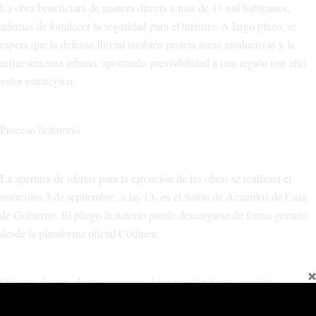
La obra beneficiará de manera directa a más de 13 mil habitantes,
además de fortalecer la seguridad para el turismo. A largo plazo, se
espera que la defensa fluvial también proteja áreas productivas y la
infraestructura urbana, aportando previsibilidad a una región con alto
valor estratégico.
Proceso licitatorio
La apertura de ofertas para la ejecución de las obras se realizará el
miércoles 3 de septiembre, a las 13, en el Salón de Acuerdos de Casa
de Gobierno. El pliego licitatorio puede descargarse de forma gratuita
desde la plataforma oficial Codineu.
Quienes deseen obtener mayores datos pueden hacer consultas
a
srhlicitaciones@neuquen.gov.ar
, con copia