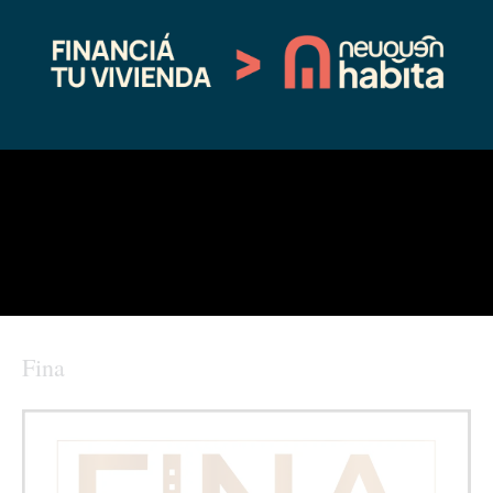
sistema de agua potable
Malal
08/03/2026
11/11/2024
En "actualidad"
En "Sin categoría"
Una obra estratégica para Chos
Malal avanza con varios frentes de
trabajo
11/17/2025
En "actualidad"
←
Entrada anterior
Entrada siguiente
→
Fina