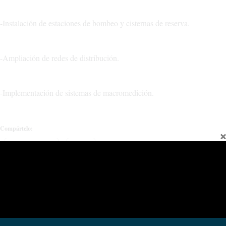
-Instalación de estaciones de bombeo y cisternas de reserva.
-Ampliación de redes de distribución.
-Implementación de sistemas de macromedición.
Compártelo:
Facebook
X
Relacionado
Corte total de tránsito en el centro
Licitan obra para ampliar el
de Chos Malal por obras del
servicio de agua potable de Chos