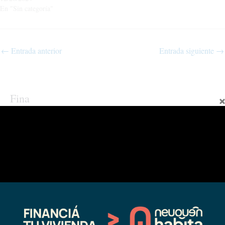
En "Sin categoría"
←
Entrada anterior
Entrada siguiente
→
Fina