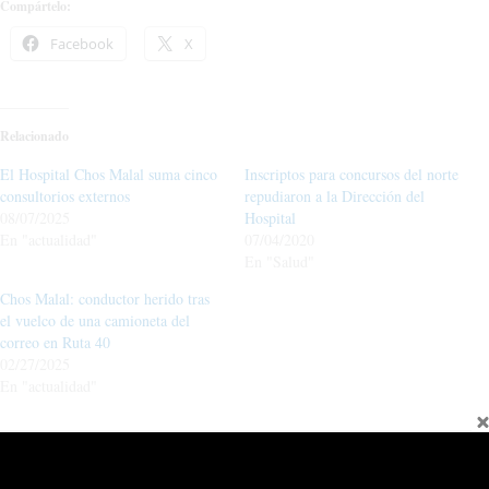
Compártelo:
Facebook
X
Relacionado
El Hospital Chos Malal suma cinco
Inscriptos para concursos del norte
consultorios externos
repudiaron a la Dirección del
08/07/2025
Hospital
En "actualidad"
07/04/2020
En "Salud"
Chos Malal: conductor herido tras
el vuelco de una camioneta del
correo en Ruta 40
02/27/2025
En "actualidad"
←
Entrada anterior
Entrada siguiente
→