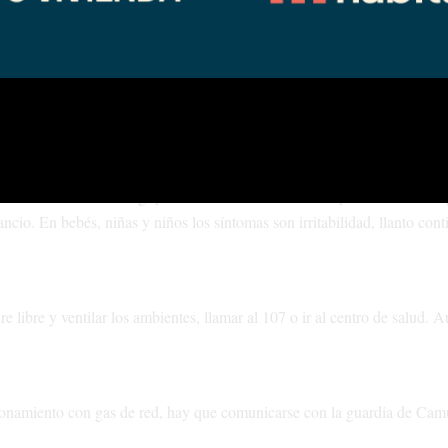
ar intoxicaciones se aconseja ventilar siempre el ambiente, mantener un
 de dormir, encender y apagar braseros fuera de la casa, y no ingresar br
lta de oxígeno en la combustión. Puede generarse con gas, leña o carb
pueden confundirse con gripe o malestar estomacal. Las personas adultas
cio. En bebés, niñas y niños los síntomas son irritabilidad, llanto cont
e libre y ventilar los ambientes, llamar al 107 o ir al centro de salud. 
cionamiento con gas de red, hay que comunicarse con la guardia de Ca