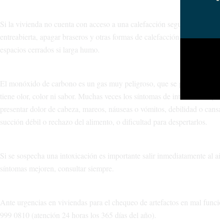
Si la vivienda no cuenta con acceso a una calefacción segura, para evit
entreabierta, apagar braseros y otras formas de calefacción a leña antes
espacios cerrados si larga humo.
El monóxido de carbono es un gas muy peligroso, que se produce por fa
tiene olor, color ni sabor. Muchas veces los síntomas de intoxicación 
presentar dolor de cabeza, mareos, náuseas o vómitos, debilidad o cansan
succión débil o rechazo del alimento, o dificultad para despertarlos.
Si se sospecha una intoxicación es importante salir inmediatamente al air
síntomas mejoren, consultar siempre.
Ante urgencias en viviendas para el chequeo de artefactos en mal fun
999 0810 (atención 24 horas los 365 días del año).