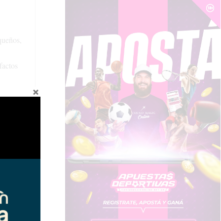
queños,
factos
s
u uso sea
os ambientes
ustión. En
ida al