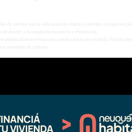
ido de carbono son la colocación de estufas y calefones en espacios pe
s de dormir; y la instalación incorrecta y obstrucción.
en marcha diversas formas para calefaccionar una vivienda. Existen arte
s por monóxido de carbono.
diferentes. Las estufas a gas con salida al exterior (tiro balanceado), la
efactores eléctricos son artefactos seguros para los hogares. Para que s
sta matriculado, dejar una abertura mínima (10 centímetros) y ventilar l
y tener un alto riesgo de generar monóxido de carbono por la mala comb
s a carbón o leña, hornallas u horno para calefaccionar, estufas sin sal
ventilación.