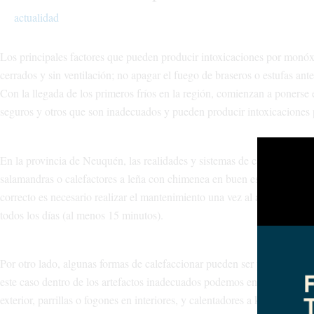
actualidad
Los principales factores que pueden producir intoxicaciones por monóx
cerrados y sin ventilación; no apagar el fuego de braseros o estufas ante
Con la llegada de los primeros fríos en la región, comienzan a ponerse 
seguros y otros que son inadecuados y pueden producir intoxicacione
En la provincia de Neuquén, las realidades y sistemas de calefacción son 
salamandras o calefactores a leña con chimenea en buen estado y los cal
correcto es necesario realizar el mantenimiento una vez al año por gasi
todos los días (al menos 15 minutos).
Por otro lado, algunas formas de calefaccionar pueden ser peligrosas, 
este caso dentro de los artefactos inadecuados podemos encontrar brasero
exterior, parrillas o fogones en interiores, y calentadores a kerosene sin 