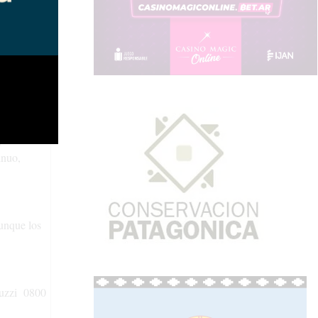
a ventana
asero a
ón; y no
 pueden
inuo,
Aunque los
muzzi 0800