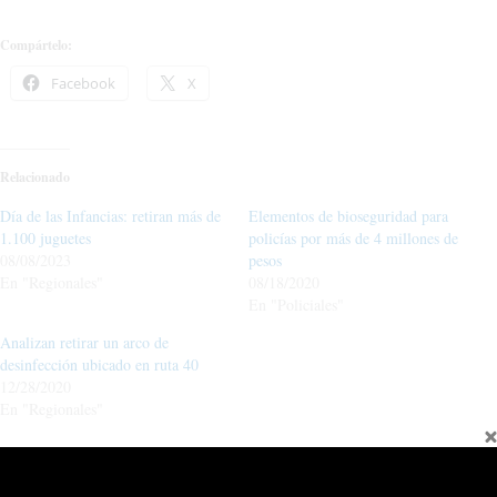
Compártelo:
Facebook
X
Relacionado
Día de las Infancias: retiran más de
Elementos de bioseguridad para
1.100 juguetes
policías por más de 4 millones de
08/08/2023
pesos
En "Regionales"
08/18/2020
En "Policiales"
Analizan retirar un arco de
desinfección ubicado en ruta 40
12/28/2020
En "Regionales"