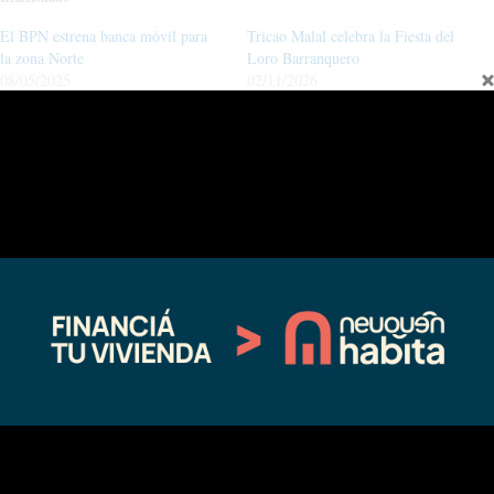
El BPN estrena banca móvil para
Tricao Malal celebra la Fiesta del
la zona Norte
Loro Barranquero
08/05/2025
02/11/2026
En "actualidad"
En "Andacollo"
Vecinos de Tricao Malal podrán
tramitar la Licencia Nacional de
Conducir en Chos Malal
05/14/2025
En "actualidad"
←
Entrada anterior
Entrada siguiente
→
Fina