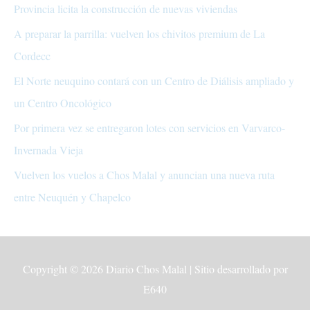
Provincia licita la construcción de nuevas viviendas
A preparar la parrilla: vuelven los chivitos premium de La
Cordecc
El Norte neuquino contará con un Centro de Diálisis ampliado y
un Centro Oncológico
Por primera vez se entregaron lotes con servicios en Varvarco-
Invernada Vieja
Vuelven los vuelos a Chos Malal y anuncian una nueva ruta
entre Neuquén y Chapelco
Copyright © 2026
Diario Chos Malal
| Sitio desarrollado por
E640