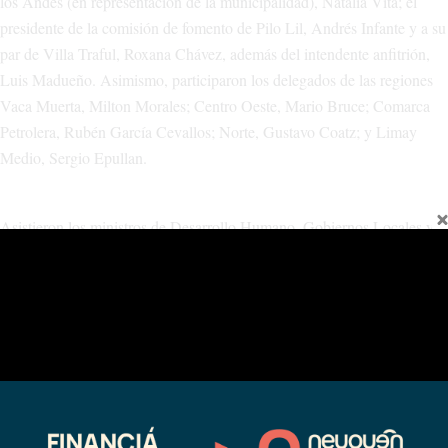
los Andes (en representación de la municipalidad), Natalia Vita; el
presidente de la comisión de fomento de Pilo Lil, Andrés Infante y a su
par de Villa Traful, Roxana Chávez, además del intendente anfitrión,
Luis Madueño. Asimismo, participaron los delegados de las regiones
Vaca Muerta, Milton Morales; Centro Oeste, Mario Bruce; Comarca
Petrolera, Rubén García Cevallos; Norte, Gustavo Coatz; y Limay
Medio, Sergio Epullan.
Asistieron los ministros de Desarrollo Humano, Gobiernos Locales y
Mujeres, -y delegada de la Región Confluencia-, Julieta Corroza;
Turismo, Gustavo Fernández Capiet; Infraestructura, Rubén
Etcheverry; Trabajo, Lucas Castelli; Salud, Martín Regueiro;
Economía, Producción e Industria, Guillermo Koenig; Energía y
Recursos Renovables, Gustavo Medele; Seguridad, Matías Nicolini; y
de Educación, Soledad Martínez. Junto con los secretarios de
Planificación y Vinculación Institucional, Leticia Esteves; de
Emergencia y Gestión del Riesgo, Luciana Ortiz Luna; y de Ambiente,