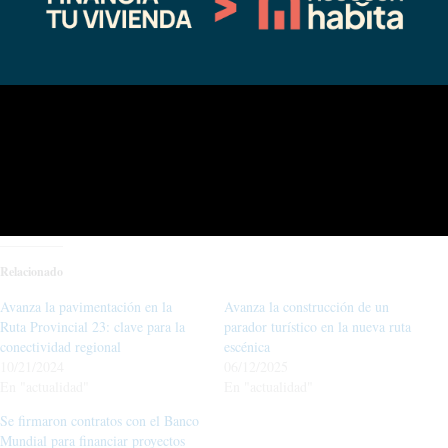
Santiago Nogueira y la subsecretaria del COPADE, Ana Servidio.
Compártelo:
Facebook
X
Relacionado
Avanza la pavimentación en la
Avanza la construcción de un
Ruta Provincial 23: clave para la
parador turístico en la nueva ruta
conectividad regional
escénica
10/21/2024
06/12/2025
En "actualidad"
En "actualidad"
Se firmaron contratos con el Banco
Mundial para financiar proyectos