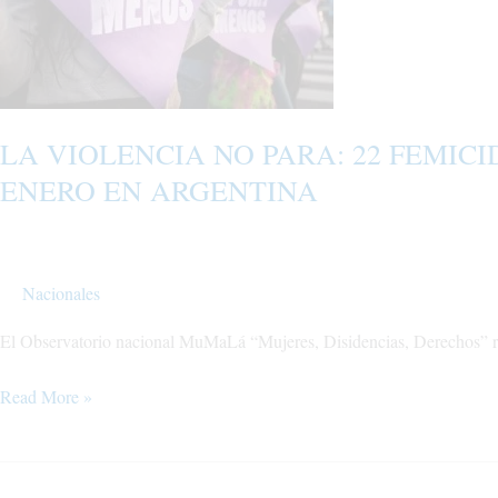
22
FEMICIDIOS
Y
50
INTENTOS
LA VIOLENCIA NO PARA: 22 FEMICI
EN
ENERO EN ARGENTINA
EL
MES
DE
ENERO
Nacionales
EN
ARGENTINA
El Observatorio nacional MuMaLá “Mujeres, Disidencias, Derechos” regi
Read More »