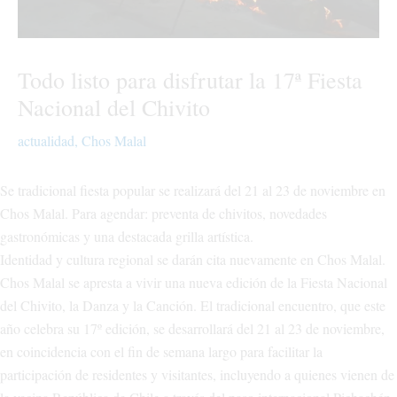
Todo listo para disfrutar la 17ª Fiesta
Nacional del Chivito
actualidad
,
Chos Malal
Se tradicional fiesta popular se realizará del 21 al 23 de noviembre en
Chos Malal. Para agendar: preventa de chivitos, novedades
gastronómicas y una destacada grilla artística.
Identidad y cultura regional se darán cita nuevamente en Chos Malal.
Chos Malal se apresta a vivir una nueva edición de la Fiesta Nacional
del Chivito, la Danza y la Canción. El tradicional encuentro, que este
año celebra su 17º edición, se desarrollará del 21 al 23 de noviembre,
en coincidencia con el fin de semana largo para facilitar la
participación de residentes y visitantes, incluyendo a quienes vienen de