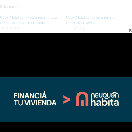
Relacionado
Chos Malal se prepara para la gran
Chos Malal se prepara para la
Fiesta Nacional del Chivito
Fiesta del Chivito
10/30/2025
11/11/2024
En "Sin categoría"
En "actualidad"
Más de 30 mil personas celebraron
en la Fiesta Nacional del Chivito
en Chos Malal
11/18/2024
En "actualidad"
←
Entrada anterior
Entrada siguiente
→
Fina