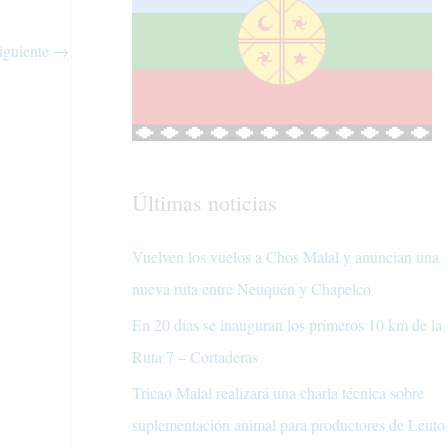
iguiente
→
Últimas noticias
Vuelven los vuelos a Chos Malal y anuncian una
nueva ruta entre Neuquén y Chapelco
En 20 días se inauguran los primeros 10 km de la
Ruta 7 – Cortaderas
Tricao Malal realizará una charla técnica sobre
suplementación animal para productores de Leuto