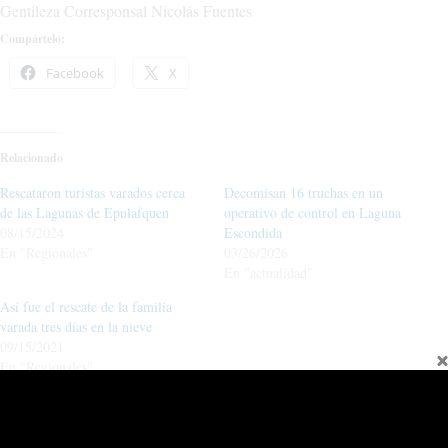
Gentileza Corresponsal Nicolás Fuentes
Compártelo:
Facebook
X
Relacionado
Rescataron turistas varados cerca
Decomisan 16 truchas en un
de las Lagunas de Epulafquen
operativo de control en Laguna
08/15/2024
Escondida
En "Regionales"
03/26/2026
En "actualidad"
Así fue el rescate de la familia
varada tres días en la nieve
09/15/2021
En "Regionales"