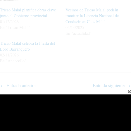
Tricao Malal planifica obras clave
Vecinos de Tricao Malal podrán
junto al Gobierno provincial
tramitar la Licencia Nacional de
01/12/2026
Conducir en Chos Malal
En "Tricao Malal"
05/14/2025
En "actualidad"
Tricao Malal celebra la Fiesta del
Loro Barranquero
02/11/2026
En "Andacollo"
←
Entrada anterior
Entrada siguiente
→
Fina