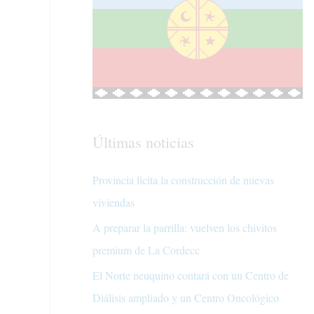
Últimas noticias
Provincia licita la construcción de nuevas
viviendas
A preparar la parrilla: vuelven los chivitos
premium de La Cordecc
El Norte neuquino contará con un Centro de
Diálisis ampliado y un Centro Oncológico