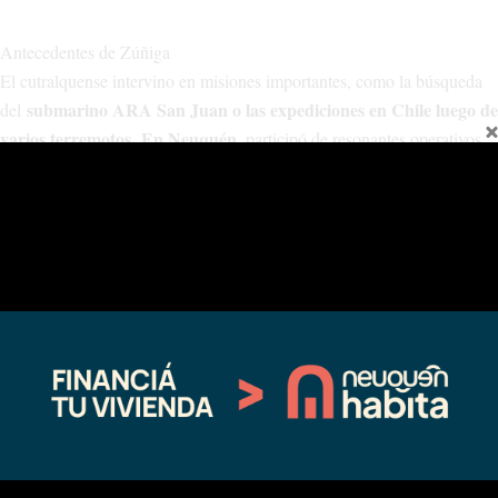
Antecedentes de Zúñiga
El cutralquense intervino en misiones importantes, como la búsqueda
submarino ARA San Juan o las expediciones en Chile luego de
del
varios terremotos
En Neuquén
.
, participó de resonantes operativos.
ciudadano ruso -Kilin
Un caso fue la búsqueda incesante de un
Adrian Zaitsev- que se llevó a su hijo
de 8 años. Fueron hallados en
Añelo, luego de varios días de intensos rastrillajes, en enero de 2022.
un arriero -Tomás Sura-
También participó de la búsqueda de
que
estuvo desaparecido varios días y fue hallado congelado, mientras se
abrazaba a sus animales, en Tricao Malal, en abril de 2022.
Hace poco encontró en las profundidades del río Limay el morral de