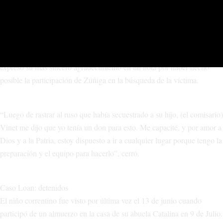
José Victorino Fonseca
quien en vida fuera
, un pescador que se
ahogó en Piedra del Águila.
Rosana Artigas,
La familia de
asesinada en Plottier por su expareja,
expresó su más sincero agradecimiento en un nota por haber hecho
posible la participación de Zúñiga en la búsqueda de la víctima.
“Luego de rastrar al ruso que había secuestrado a su hijo, (el comisario)
Vinet me dijo que yo tenía un don para esto. Me capacité, y por amor a
Dios y a la Patria, estoy dispuesto a ir a cualquier lugar porque tengo la
preparación y el equipo para hacerlo”, cerró.
Caso Loan: detenidos
El niño correntino fue visto por última vez el 13 de junio cuando
participó de un almuerzo en la casa de su abuela Catalina en 9 de Julio.