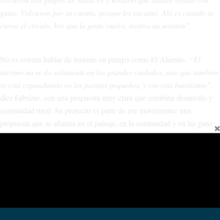
guías. Volvieron por su cuenta, porque les encantó. Ahí es cuando se
cierra el círculo. Ver que la gente vuelve, motiva un montón”.
No es común hablar de turismo en parajes como El Alamito.
“El
turismo no se da solamente en las grandes ciudades, sino que también
se está expandiendo en los parajes pequeños, y eso está buenísimo”
,
dice Fabrizio, con una propuesta muy clara que combina desarrollo y
comunidad rural. Su proyecto es parte de ese movimiento: una
propuesta que se afianza en el paisaje, en la comunidad y en las ganas
de hacer que algo crezca, sin perder la identidad del lugar.
Más Información y reservas
WhatsApp: 2948410330 (Fabrizio) – 2948412478 (Hugo)