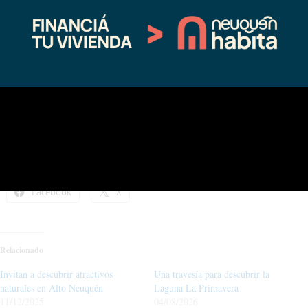
Correo electrónico:
contactofabrizioverdinelli@gmail.com
Insta: @complejoruta43 – @fabrizio.verdinelli.43
Compártelo:
Facebook
X
Relacionado
Invitan a descubrir atractivos
Una travesía para descubrir la
naturales en Alto Neuquén
Laguna La Primavera
11/12/2025
04/08/2026