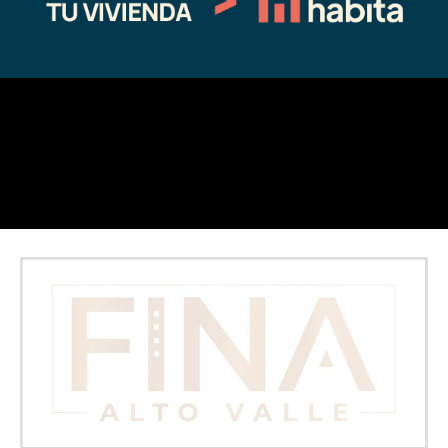
11/05/2024
En "actualidad"
←
Entrada anterior
Entrada siguiente
→
Fina