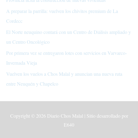
A preparar la parrilla: vuelven los chivitos premium de La
Cordecc
El Norte neuquino contará con un Centro de Diálisis ampliado y
un Centro Oncológico
Por primera vez se entregaron lotes con servicios en Varvarco-
Invernada Vieja
Vuelven los vuelos a Chos Malal y anuncian una nueva ruta
entre Neuquén y Chapelco
Copyright © 2026
Diario Chos Malal
| Sitio desarrollado por
E640