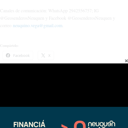
Canales de comunicación: WhatsApp 2942556757; IG
@GeosenderosNeuquen y Facebook @GeosenderosNeuquen y
correo
neuquino.vega@gmail.com
.
Compártelo:
Facebook
X
Relacionado
Un viaje en el tiempo para conocer
Imperdible excursión al Mar de
los tesoros geológicos del volcán
Vaca Muerta
Tromen
10/31/2024
02/09/2026
En "Sin categoría"
En "actualidad"
Hallan fósiles de un reptil marino y
un cocodrilo en el Norte neuquino