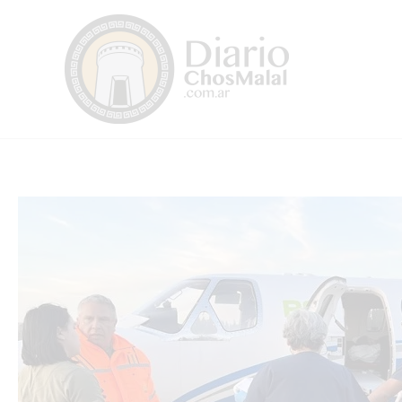
Ir
al
contenido