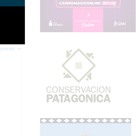
iguiente
→