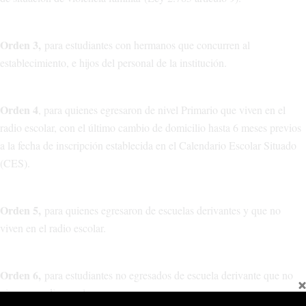
Orden 3,
para estudiantes con hermanos que concurren al
establecimiento, e hijos del personal de la institución.
Orden 4
, para quienes egresaron de nivel Primario que viven en el
radio escolar, con el último cambio de domicilio hasta 6 meses previos
a la fecha de inscripción establecida en el Calendario Escolar Situado
(CES).
Orden 5,
para quienes egresaron de escuelas derivantes y que no
viven en el radio escolar.
Orden 6,
para estudiantes no egresados de escuela derivante que no
viven en radio escolar.