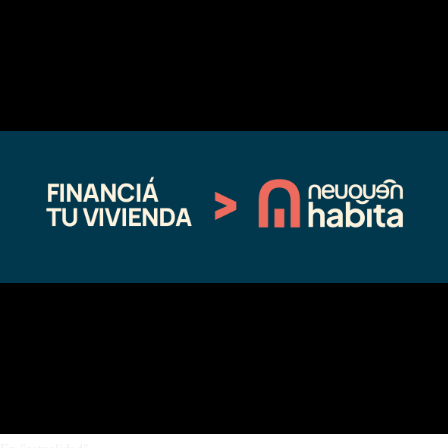
Compártelo:
Facebook
X
Relacionado
Inicia la preinscripción para más de
Continúan abiertas las
24 mil estudiantes ingresantes
preinscripciones para ingresar a la
10/10/2024
Policía Provincial
En "Educación"
01/03/2025
En "actualidad"
Abren inscripciones para terminar
el secundario a través de FinEs
05/06/2025