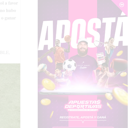
l a favor
í no hubo
r o ganar
BLE,