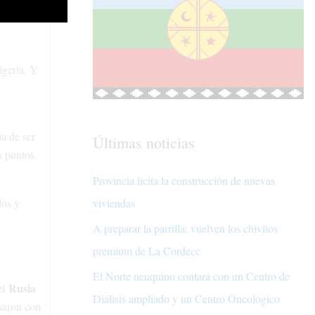
as 16 y con
igeria. Y
a de ser
Últimas noticias
s puntos.
Provincia licita la construcción de nuevas
dos y
viviendas
A preparar la parrilla: vuelven los chivitos
premium de La Cordecc
El Norte neuquino contará con un Centro de
Rusia
el
Diálisis ampliado y un Centro Oncológico
asaron con