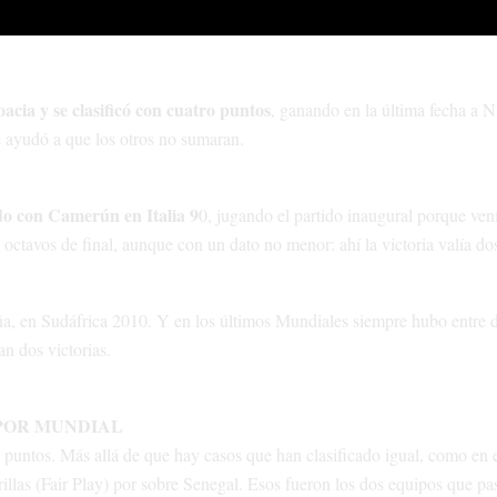
te tendrá a dos selecciones más fuertes, como México el sábado desde l
acia y se clasificó con cuatro puntos
, ganando en la última fecha a N
e ayudó a que los otros no sumaran.
do con Camerún en Italia 9
0, jugando el partido inaugural porque vení
octavos de final, aunque con un dato no menor: ahí la victoria valía do
a, en Sudáfrica 2010. Y en los últimos Mundiales siempre hubo entre 
an dos victorias.
POR MUNDIAL
o puntos. Más allá de que hay casos que han clasificado igual, como en 
rillas (Fair Play) por sobre Senegal. Esos fueron los dos equipos que p