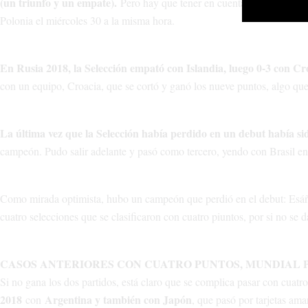
(un triunfo y un empate).
Pero hay que tener en cuenta que por delan
Polonia el miércoles 30 a la misma hora.
En Rusia 2018, la Selección empató con Islandia, luego 0-3 con Cro
con un equipo, Croacia, que se cortó y ganó los nueve puntos, algo qu
La última vez que la Selección había perdido en un debut había si
campeón. Pudo salir adelante y pasó como tercero, yendo con Brasil en 
Como mirada optimista, hubo un campeón que perdió en el debut: Esáñ
cuatro selecciones que se clasificaron con cuatro piuntos, por si no se d
CASOS ANTERIORES CON CUATRO PUNTOS, MUNDIAL 
Si no gana los dos partidos, está claro que se complica pasar con cuatr
2018
Argentina y también con Japón
con
, que pasó por tarjetas ama