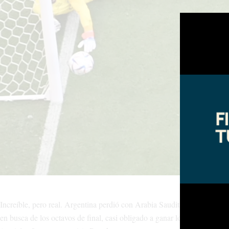
Increíble, pero real. Argentina perdió con Arabia Saudita, el rival a p
en busca de los octavos de final, casi obligado a ganar los dos partid