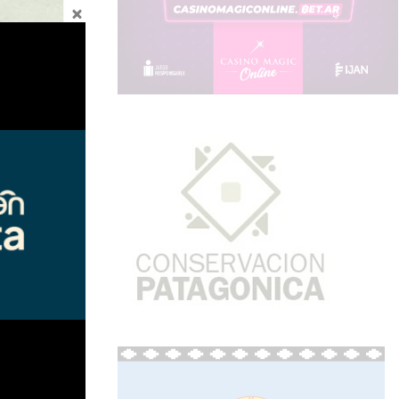
ta presión
 puntos