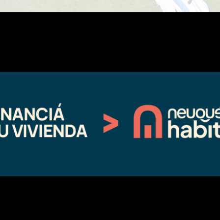
riori más accesible, y queda comprometido de cara a lo que viene. Con al
matemáticamente, tiene chances de clasificarse con cuatro
os. Aunque