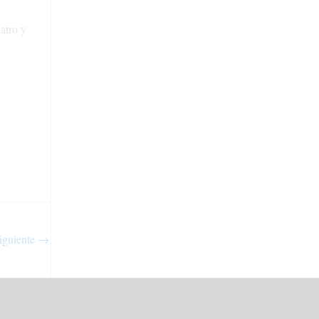
atro y
iguiente
→