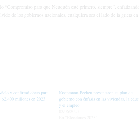
título “Compromiso para que Neuquén esté primero, siempre”, enfatizand
 olvido de los gobiernos nacionales, cualquiera sea el lado de la grieta en
ñelo y confirmó obras para
Koopmann-Pechen presentaron su plan de
e $2.400 millones en 2023
gobierno con énfasis en las viviendas, la edu
y el empleo
02/06/2023
En "Elecciones 2023"