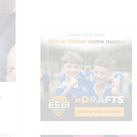
a
nder a