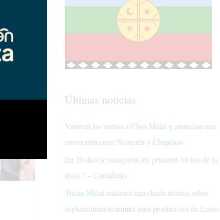
Últimas noticias
Vuelven los vuelos a Chos Malal y anuncian una
nueva ruta entre Neuquén y Chapelco
En 20 días se inauguran los primeros 10 km de la
Ruta 7 – Cortaderas
Tricao Malal realizará una charla técnica sobre
suplementación animal para productores de Leuto