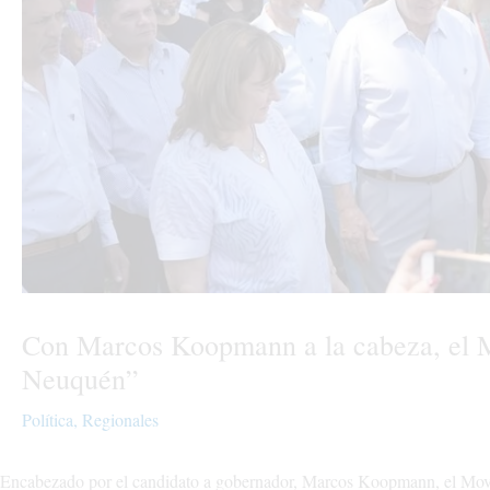
Con Marcos Koopmann a la cabeza, el M
Neuquén”
Política
,
Regionales
Encabezado por el candidato a gobernador, Marcos Koopmann, el Mov