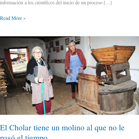
información a los científicos del inicio de un proceso […]
Read More »
El
Cholar
tiene
un
molino
al
que
no
le
pasó
el
El Cholar tiene un molino al que no le
tiempo
pasó el tiempo