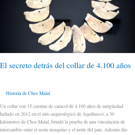
del
collar
de
4.100
años
El secreto detrás del collar de 4.100 años
Historia de Chos Malal
Un collar con 15 cuentas de caracol de 4.100 años de antigüedad
hallado en 2012 en el sitio arqueológico de Aquihuecó, a 30
kilómetros de Chos Malal, brindó la prueba de una vinculación de
intercambio entre el norte neuquino y el norte del país. Además dio