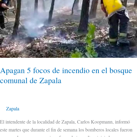
incendio
en
el
bosque
comunal
de
Zapala
Apagan 5 focos de incendio en el bosque
comunal de Zapala
Zapala
El intendente de la localidad de Zapala, Carlos Koopmann, informó
este martes que durante el fin de semana los bomberos locales fueron