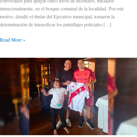
convocados para apagar cinco focos de incendios, iniciados
intencionalmente, en el bosque comunal de la localidad. Por este
motivo, detalló el titular del Ejecutivo municipal, tomaron la
determinación de intensificar los patrullajes policiales […]
Read More »
Zapala:
Acuña,
padrino
de
un
gran
proyecto
solidario