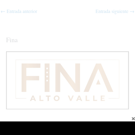
←
Entrada anterior
Entrada siguiente
→
Fina