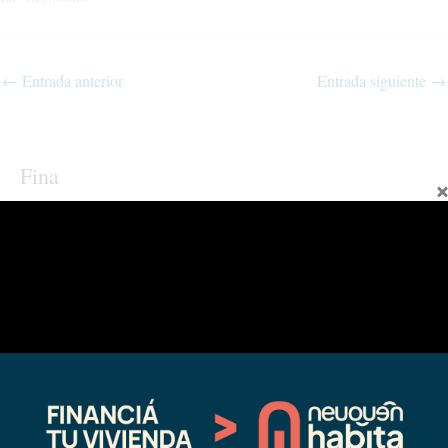
←
Entrada anterior
Entrada siguiente
→
Fina