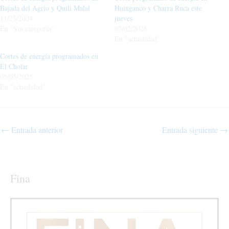
Bajada del Agrio y Quili Malal
Huinganco y Charra Ruca este
11/25/2024
jueves
En "Sin categoría"
07/02/2025
En "actualidad"
Cortes de energía programados en
El Cholar
05/05/2025
En "actualidad"
←
Entrada anterior
Entrada siguiente
→
Fina