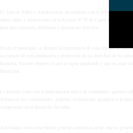
El Área de Niñez y Adolescencia, en conjunto con el Área Social y la S
niños, niñas y adolescentes en la Escuela N°79 de Cajón del Curi Leuvu
para que conozcan, defiendan y ejerzan sus derechos.
Desde el municipio, se destacó la importancia de estas iniciativas para
un espacio de concientización y promoción de los derechos de los niños,
bienestar. Nuestro objetivo es que se sigan ampliando y que no sean v
Municipal.
La jornada contó con la participación activa de estudiantes, quienes re
defensa en sus comunidades. Además, el municipio agradeció a la direct
compromiso en el desarrollo del taller.
Actividades como esta buscan generar conciencia en las nuevas generac