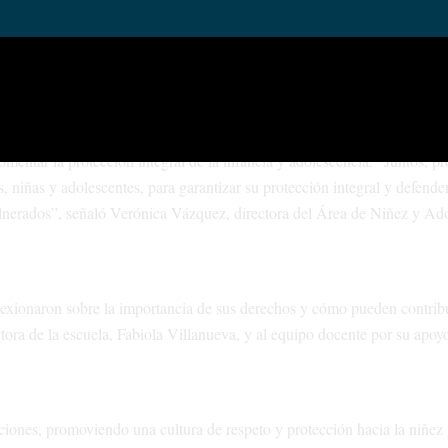
ecretaría de Desarrollo Humano, llevó adelante un taller sobre los der
. La actividad tuvo como objetivo principal acercar información a los e
 fomentar la protección integral de la infancia y adolescencia. “Juntos,
 niñas y adolescentes, para garantizar su protección integral y defende
ulnerados”, señaló Verónica Vázquez, directora del Área de Niñez y Ad
flexionaron sobre la importancia de sus derechos y cómo pueden contribu
ora de la escuela, Fabiola Villanueva, y al equipo docente por su apoy
iones, promoviendo una cultura de respeto y protección hacia la niñez