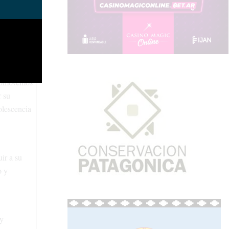
echos de
studiantes
 promovemos
r su
olescencia
ir a su
o y
 y