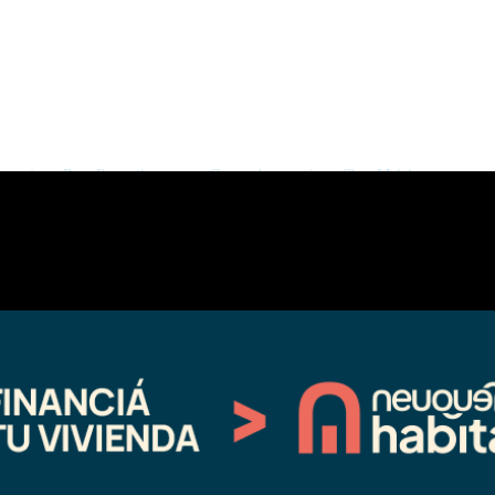
nergía en Buta Ranquil
Cortes de energía en Chos Malal y otras
localidades del norte neuquino: días y horario
05/18/2026
En "actualidad"
Entrada s