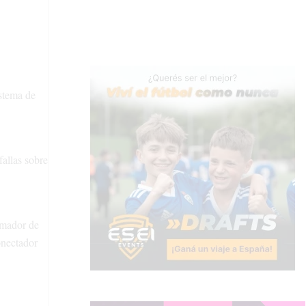
stema de
fallas sobre
rmador de
onectador