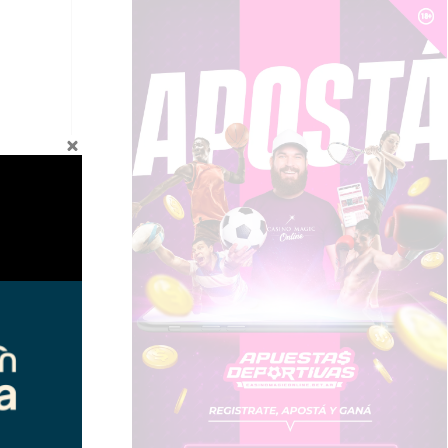
s
iguiente
→