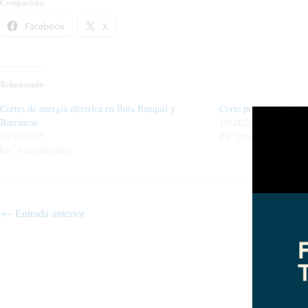
Compártelo:
Facebook
X
Relacionado
Cortes de energía eléctrica en Buta Ranquil y
Corte programado de e
Barrancas
10/24/2024
10/27/2025
En "actualidad"
En "Sin categoría"
←
Entrada anterior