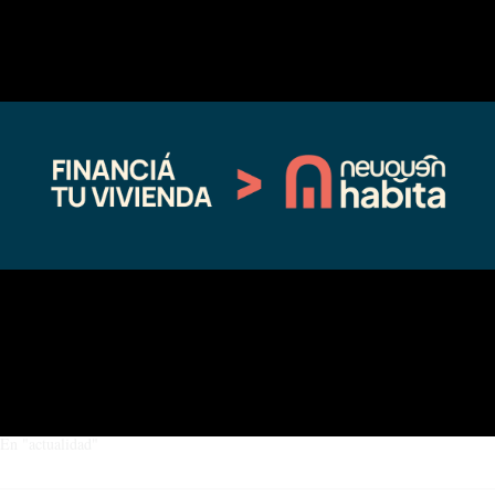
organizada por todas las áreas del municipio.
Compártelo:
Facebook
X
Relacionado
Agenda común con municipios de
Promueven derechos de la niñez en
la microrregión Norte
Cajón del Curi Leuvu
03/16/2021
12/09/2024
En "Regionales"
En "Sin categoría"
Realizaron una mesa de trabajo
sobre la erradicación del trabajo
infantil en el Alto Neuquén
11/03/2025
En "actualidad"