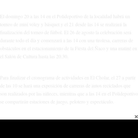
El domingo 20 a las 14 en el Polideportivo de la localidad habrá un
torneo de mini vóley y básquet y el 21 desde las 14 se realizará la
finalización del torneo de fútbol. El 26 de agosto la celebración será
durante todo el día y comenzará a las 14 con una tirolesa, carreras de
obstáculos en el estacionamiento de la Fiesta del Ñaco y una matiné en
el Salón de Cultura hasta las 20.30.
Para finalizar el cronograma de actividades en El Cholar, el 27 a partir
de las 10 se hará una exposición de carreras de autos reciclados que
son realizados por las niñeces, mientras que a las 14 en el Polideportivo
se compartirán estaciones de juego, pelotero y espectáculo.
Finalmente, en San Martín de los Andes la celebración será el domingo
27 de 14 a 18 en el Gimnasio Javier Carriqueo. Es una actividad