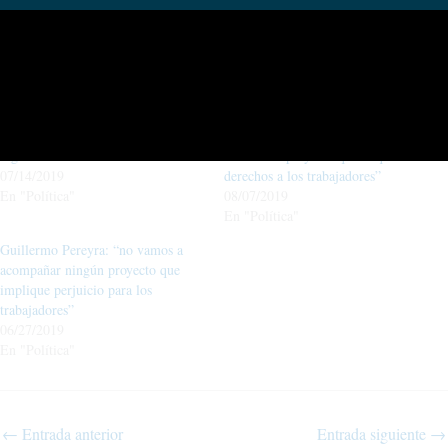
Relacionado
Guillermo Pereyra: “quiero seguir
Guillermo Pereyra en Añelo:
por la defensa de los trabajadores
“Somos la garantía de que no se va
argentinos”
a tratar un proyecto que le quite
07/14/2019
derechos a los trabajadores”
En "Política"
08/07/2019
En "Política"
Guillermo Pereyra: “no vamos a
acompañar ningún proyecto que
implique perjuicio para los
trabajadores”
06/27/2019
En "Política"
←
Entrada anterior
Entrada siguiente
→