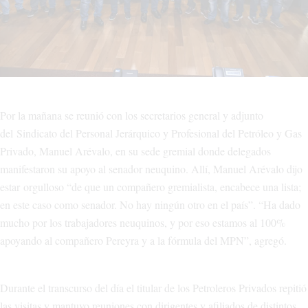
Por la mañana se reunió con los secretarios general y adjunto
del Sindicato del Personal Jerárquico y Profesional del Petróleo y Gas
Privado, Manuel Arévalo, en su sede gremial donde delegados
manifestaron su apoyo al senador neuquino. Allí, Manuel Arévalo dijo
estar orgulloso “de que un compañero gremialista, encabece una lista;
en este caso como senador. No hay ningún otro en el país”. “Ha dado
mucho por los trabajadores neuquinos, y por eso estamos al 100%
apoyando al compañero Pereyra y a la fórmula del MPN”, agregó.
Durante el transcurso del día el titular de los Petroleros Privados repitió
las visitas y mantuvo reuniones con dirigentes y afiliados de distintos