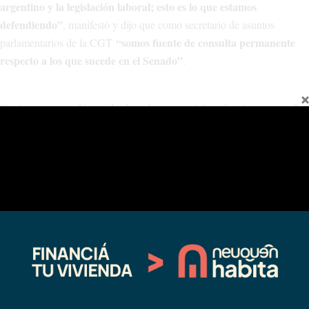
argentino y la legislación laboral; esto es lo que estamos
defendiendo”
, manifestó y dijo que como secretario de asuntos
“somos fuente de consulta permanente
parlamentarios de la CGT
respecto a los que sucede en el Senado”
.
Finalmente, recordó que desde su banca en el Senado, al momento de
“detectamos que pretendían
discutir el Presupuesto Nacional,
eliminar todas las exenciones impositivas a los trabajadores
conseguidas por Convenios Colectivos de Trabajo, que afectaba
fuertemente a los trabajadores petroleros y de distintos gremios,
pero fue gracias a estar ahí representando sus intereses que
pudimos revertir esta situación”
“Esa es la representación
.
gremial que debe haber en el Congreso”
, valoró.
Compártelo:
Facebook
X