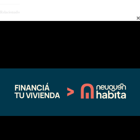
Relacionado
Colocan hormigón al nuevo puente
El gobernador visitó en Chos Malal
sobre el río Curi Leuvu
las zonas afectadas por el temporal
09/29/2020
02/17/2021
En "Regionales"
En "Regionales"
Quejas por los cortes de agua
01/08/2021
En "Regionales"
←
Entrada anterior
Entrada siguiente
→
Fina