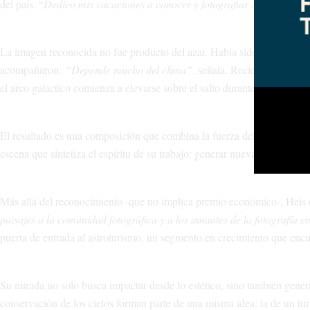
del país. “
Dedico mis vacaciones a conocer y fotografiar Argentina. M
La imagen reconocida no fue producto del azar. Había sido pensada desd
acompañaron.
“Depende mucho del clima”
, señala. Recién en abril 
el arco galáctico comienza a elevarse sobre el salto durante el otoño.
El resultado es una composición que combina la fuerza del paisaje con l
escena que sintetiza el espíritu de su trabajo: generar nuevas formas de
Más allá del reconocimiento -que no implica premio económico-, Heis de
paisajes a la comunidad fotográfica y a los amantes de la fotografía 
puerta de entrada al astroturismo, un segmento en crecimiento que encu
Su mirada no solo busca impactar desde lo estético, sino también genera
conservación de los cielos forman parte de una misma idea: la de un 