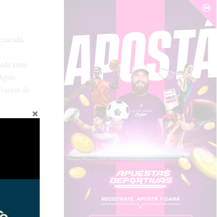
 cascada,
nada entre
Agrio,
rvación de
fotografía
zación la
a nocturna
dad natural