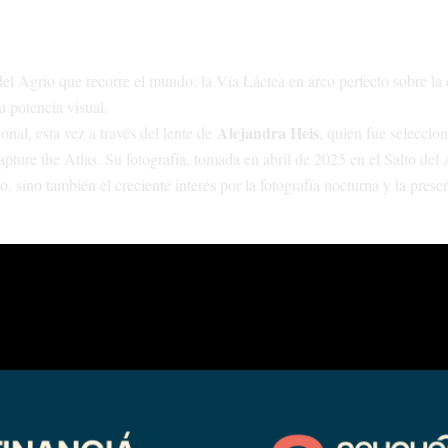
el Agrio que recorre el mundo: la Vía Láctea en arco perfecto sobre la
u potencia visual.
Alejandra Heis
onal, esta vez a través del lente de
, quien fue seleccio
pture the Atlas. Su fotografía, tomada en abril de 2025 en el Salto del 
, sino también el creciente interés por la fotografía nocturna y la prese
 años busca destacar imágenes de todo el mundo que promuevan la astro
ertámenes, los fotógrafos no presentan sus trabajos: es la propia organi
ginalidad y la capacidad de revelar nuevos destinos.
plica Heis, quien desde hace casi una década se especializa en fotografí
omo empleada de comercio con su pasión por viajar y retratar la diversi