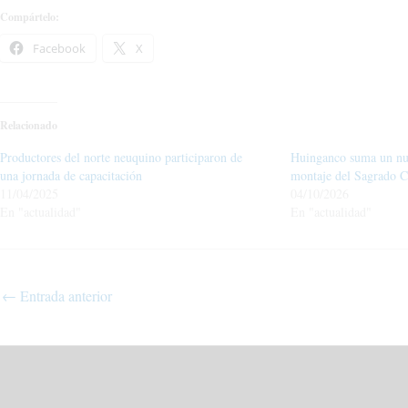
Compártelo:
Facebook
X
Relacionado
Productores del norte neuquino participaron de
Huinganco suma un nue
una jornada de capacitación
montaje del Sagrado 
11/04/2025
04/10/2026
En "actualidad"
En "actualidad"
←
Entrada anterior