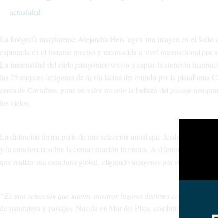
actualidad
La fotógrafa marplatense Alejandra Heis logró una imagen en el Salto d
capturada en el instante preciso y reconocida a nivel internacional por s
La inmensidad del cielo patagónico volvió a captar la atención internaci
las 25 mejores imágenes de la vía láctea del mundo por la plataforma Ca
cerca de Caviahue, pone en valor no solo la belleza del paisaje neuquino
los cielos.
La distinción forma parte de una selección anual que desde hace nueve
y la conciencia sobre la contaminación lumínica. A diferencia de otros c
que realiza una curaduría global, eligiendo imágenes por su calidad, ori
“Es una selección que intenta mostrar lugares distintos cada año”
, ex
de naturaleza y paisajes. Nacida en Mar del Plata, combina su trabajo c