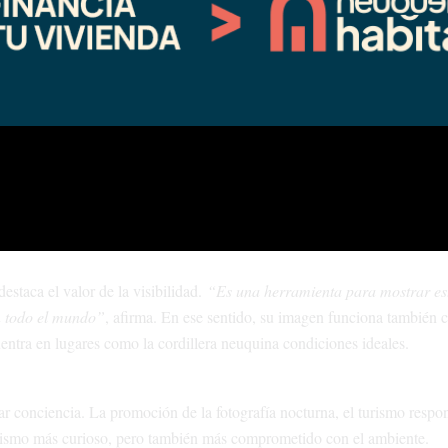
i objetivo es mostrarla de una manera diferente”
, cuenta.
e 2024, pero como suele ocurrir en la astrofotografía, las condiciones
de 2025 pudo concretarla, en un momento preciso: a las 5:50 de la maña
a inmensidad del cielo, en un equilibrio que invita a detenerse y mirar.
 conexión con la naturaleza a través de la noche.
staca el valor de la visibilidad.
“Es una herramienta para mostrar es
en todo el mundo”
, afirma. En ese sentido, su imagen funciona también
entra en lugares como la cordillera neuquina condiciones ideales.
r conciencia. La promoción de la fotografía nocturna, el turismo respon
turismo más curioso, pero también más comprometido con el ambiente.