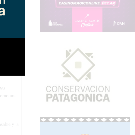
 no
na, cuando
 Una
tos
 como una
sable y la