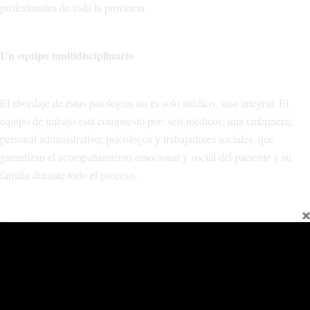
profesionales de toda la provincia.
Un equipo multidisciplinario
El abordaje de estas patologías no es solo médico, sino integral. El
equipo de trabajo está compuesto por: seis médicos; una enfermera;
personal administrativo; psicólogos y trabajadores sociales, que
garantizan el acompañamiento emocional y social del paciente y su
familia durante todo el proceso.
Compártelo:
Facebook
X
Relacionado