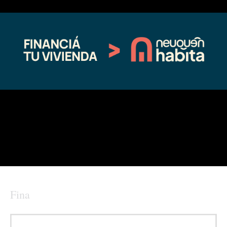
Neuquén tiene la tasa más alta del
Inédito procedimiento en
país de donantes por millón de
cardiología pediátrica en el Castro
habitantes
Rendón
01/03/2025
12/06/2024
En "Sin categoría"
En "Sin categoría"
Neuquén cuenta con mamógrafos
en todas las regiones sanitarias
08/18/2025
En "actualidad"
←
Entrada anterior
Entrada siguiente
→
Fina