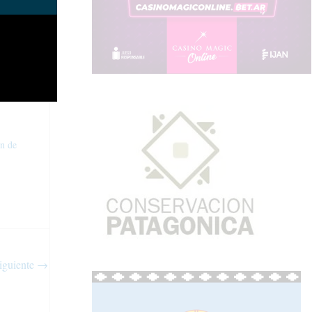
in de
iguiente
→