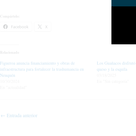
Compártelo:
Facebook
X
Relacionado
Figueroa anuncia financiamiento y obras de
Los Guañacos disfrutó 
infraestructura para fortalecer la trashumancia en
queso y la esquila
Neuquén
03/18/2025
10/30/2024
En "Sin categoría"
En "actualidad"
←
Entrada anterior