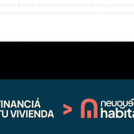
mercial de la lana, por un monto de 6 millones de pesos, como así tam
ición de reproductores mejorados genéticamente que se ofrecieron online
na se trabajó en la formulación, aprobación de proyectos y certificació
presente año.
ión de majadas a través de la construcción de más de 450 cobertizos, con
cuyo seguimiento, capacitación y asistencia técnica se realiza en conju
erritorial y Ambiente, entre otras. También se han construido galpones d
ras y peines. Se acompaña el proceso de esquila y formación de esquila
de acompañamiento al sector ovino neuquino.
ctoparásitos, en conjunto con la secretaría de Desarrollo Territorial y 
 ovinos por temporada.