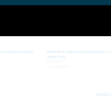
de su primera fiesta del
Propuesta de tradición y producción para el f
semana largo
03/18/2026
En "actualidad"
Entrada s