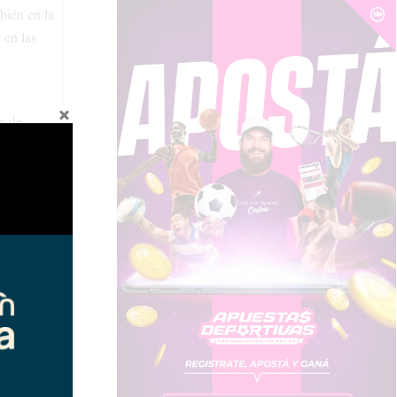
bién en la
 en las
n de
trol de
nto con
e esquila
dores y
Ambiente,