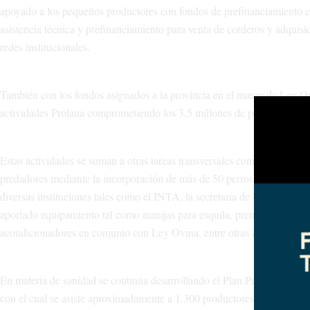
apoyado a los pequeños productores con fondos de prefinanciamiento co
asistencia técnica y prefinanciamiento para venta de corderos y adquis
redes institucionales.
También con los fondos asignados a la provincia en el marco de Ley Ovi
actividades Prolana comprometiendo los 3,5 millones de pesos para el 
Estas actividades se suman a otras tareas transversales como la protecc
predadores mediante la incorporación de más de 50 perros protectores, 
diversas instituciones tales como el INTA, la secretaría de Desarrollo T
aportado equipamiento tal como manijas para esquila, prensas, cortado
acondicionadores en conjunto con Ley Ovina, entre otras actividades 
En materia de sanidad se continúa desarrollando el Plan Provincial de E
con el cual se asiste aproximadamente a 1.300 productores, con 60.000