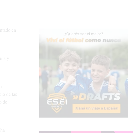
entado en
ila y
n
cio de las
o de
 ha