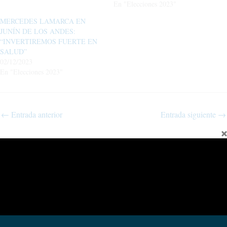
En "Elecciones 2023"
MERCEDES LAMARCA EN
JUNÍN DE LOS ANDES:
“INVERTIREMOS FUERTE EN
SALUD”
02/12/2023
En "Elecciones 2023"
←
Entrada anterior
Entrada siguiente
→
Fina