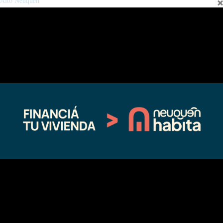
Alto Neuquén
01/23/2026
En "actualidad"
←
Entrada anterior
Entrada siguiente
→
Fina