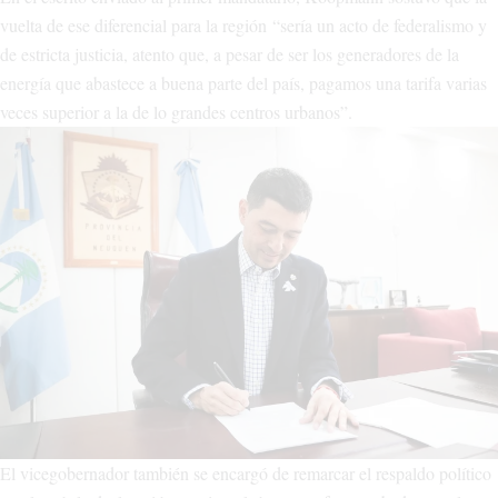
vuelta de ese diferencial para la región “sería un acto de federalismo y
de estricta justicia, atento que, a pesar de ser los generadores de la
energía que abastece a buena parte del país, pagamos una tarifa varias
veces superior a la de lo grandes centros urbanos”.
El vicegobernador también se encargó de remarcar el respaldo político