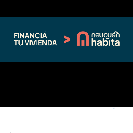
Relacionado
El Parlamento Patagónico aprobó
Koopmann supervisó las obras que
el proyecto de Koopmann para
se están ejecutando para mejorar
pedir a Nación el regreso de la
las residencias de la UNCo
Tarifa Comahue
12/02/2022
08/18/2022
En "Regionales"
En "Sin categoría"
Con Marcos Koopmann a la
cabeza, el MPN ratificó su
compromiso de “defender a
Neuquén”
11/18/2022
En "Política"
←
Entrada anterior
Entrada siguiente
→