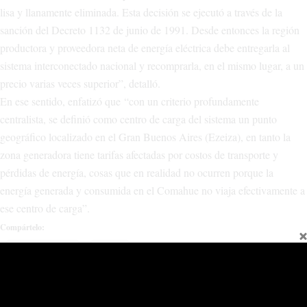
lisa y llanamente eliminada. Esta decisión se ejecutó a través de la
sanción del Decreto 1132 de junio de 1991. Desde entonces la región
productora y proveedora neta de energía eléctrica debe entregarla al
sistema interconectado nacional y recomprarla, en el mismo lugar, a un
precio varias veces superior”, detalló.
En ese sentido, enfatizó que “con un criterio profundamente
centralista, se definió como centro de carga del sistema un punto
geográfico localizado en el Gran Buenos Aires (Ezeiza), en tanto la
zona generadora tiene tarifas afectadas por costos de transporte y
pérdidas de energía, cosas que en realidad no ocurren porque la
energía generada y consumida en el Comahue no viaja efectivamente a
ese centro de carga”.
Compártelo:
Facebook
X