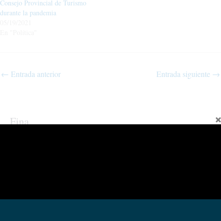
Consejo Provincial de Turismo
durante la pandemia
05/19/2021
En "Política"
←
Entrada anterior
Entrada siguiente
→
Fina