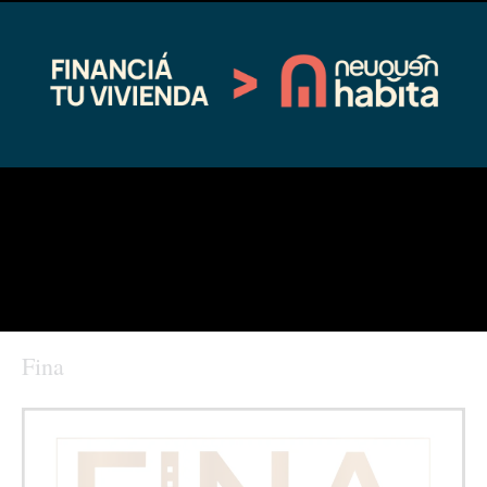
Seguras”
Sebastián’
12/22/2020
12/26/2020
En "Coronavirus"
En "Regionales"
Implementarán un amplio
operativo de seguridad para la
Fiesta de San Sebastián
01/07/2020
En "Regionales"
←
Entrada anterior
Entrada siguiente
→
Fina