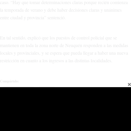
caso. “Hay que tomar determinaciones claras porque recién comienza
la temporada de verano y debe haber decisiones claras y unánimes
entre ciudad y provincia” sentenció.
En tal sentido, explicó que los puestos de control policial que se
mantienen en toda la zona norte de Neuquén responden a las medidas
locales y provinciales, y se espera que pueda llegar a haber una nueva
restricción en cuanto a los ingresos a las distintas localidades.
Compártelo:
Facebook
X
Relacionado
Se presentó el programa “Fiestas
Se suspende la fiesta de ‘San