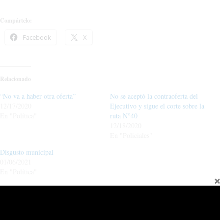
Compártelo:
Facebook
X
Relacionado
“No va a haber otra oferta”
No se aceptó la contraoferta del
12/17/2020
Ejecutivo y sigue el corte sobre la
En "Política"
ruta N°40
12/18/2020
En "Policiales"
Disgusto municipal
01/06/2021
En "Política"
←
Entrada anterior
Entrada siguiente
→