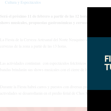
Cultura y Espectáculos
Será el próximo 11 de febrero a partir de las 12 horas, en el pred
shows musicales, propuestas gastronómicas y cerveceros invitados.
La Fiesta de la Cerveza Artesanal del Norte Neuquino será el próximo s
cervezas de la zona a partir de las 13 horas.
Las actividades continúan con espectáculos folclóricos desde las 15 ho
bandas brindarán sus shows musicales con el cierre de Hernán y la Ch
Durante la Fiesta habrá carros y puestos con diversas propuestas gastro
actividades se desarrollarán en el predio ferial de Chos Malal, el mismo 