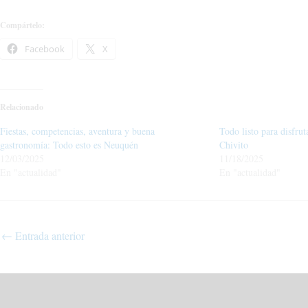
Compártelo:
Facebook
X
Relacionado
Fiestas, competencias, aventura y buena
Todo listo para disfrut
gastronomía: Todo esto es Neuquén
Chivito
12/03/2025
11/18/2025
En "actualidad"
En "actualidad"
←
Entrada anterior