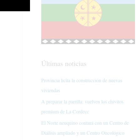
Últimas noticias
Provincia licita la construcción de nuevas
viviendas
A preparar la parrilla: vuelven los chivitos
premium de La Cordecc
El Norte neuquino contará con un Centro de
Diálisis ampliado y un Centro Oncológico