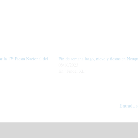
ar la 17ª Fiesta Nacional del
Fin de semana largo, nieve y fiestas en Neuq
08/16/2023
En "Findel XL"
Entrada s