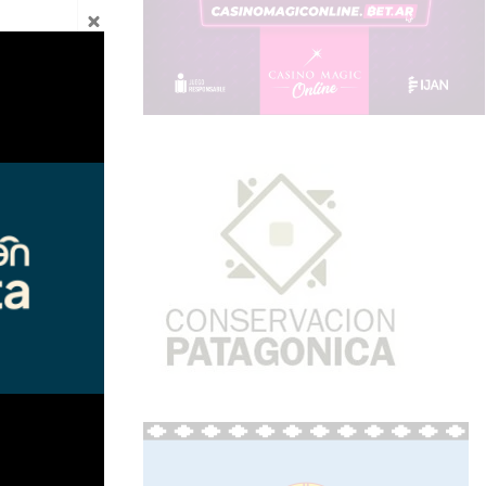
omparsas,
ocales con
diversas
al. Las