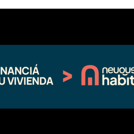
io Ferial de Chos Malal. Habrá espectáculos folclóricos, paseo de c
ábado 11 de febrero, y dará inicio con un menú de maridaje de platos l
ras, y a las 19 horas habrá un paseo de comparsas. Luego desde las 20 
ampions Liga.
nómicas con puestos de artesanos que estarán presentes durante el festiv
sitio donde cada año se realiza la Fiesta del Chivito.