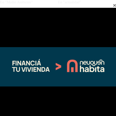
En "Medio Ambiente"
En "actualidad"
Incendio en Cura Mallín afectó 10
hectáreas de pastizales
01/28/2025
En "Locales"
←
Entrada anterior
Entrada siguiente
→
Fina