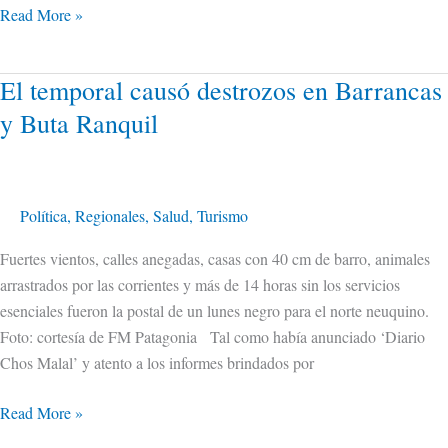
Read More »
El temporal causó destrozos en Barrancas
El
temporal
y Buta Ranquil
causó
destrozos
en
Barrancas
Política
,
Regionales
,
Salud
,
Turismo
y
Fuertes vientos, calles anegadas, casas con 40 cm de barro, animales
Buta
arrastrados por las corrientes y más de 14 horas sin los servicios
Ranquil
esenciales fueron la postal de un lunes negro para el norte neuquino.
Foto: cortesía de FM Patagonia Tal como había anunciado ‘Diario
Chos Malal’ y atento a los informes brindados por
Read More »