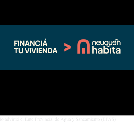
Pronóstico
Si bien pareciera que lo más feo pasó, es importante destacar que se
esperan tormentas para la zona de Las Ovejas y la Alta Cuenta del Río
Curi Leuvú, lo cual puede provocar nuevas interrupciones en la
potabilización de agua para el resto de las localidades vecinas como ya
lo advirtió el Ente Provincial de Agua y Saneamiento (EPAS)