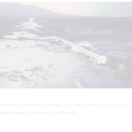
Foto: Un vecino retrató el estado de la Ruta N°40 entre Barrancas y
Buta Ranquil a la altura de Las Hornillas